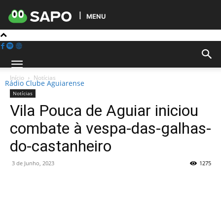
MENU
Início
Notícias
Rádio Clube Aguiarense
Notícias
Vila Pouca de Aguiar iniciou
combate à vespa-das-galhas-
do-castanheiro
3 de Junho, 2023
1275