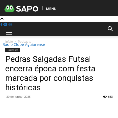
MENU
Início
Podcasts
Rádio Clube Aguiarense
Podcasts
Pedras Salgadas Futsal
encerra época com festa
marcada por conquistas
históricas
30 de Junho, 2025
663