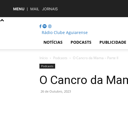
MENU
MAIL
JORNAIS
Rádio Clube Aguiarense
NOTÍCIAS
PODCASTS
PUBLICIDADE
Início
Podcasts
O Cancro da Mama – Parte II
Podcasts
O Cancro da Mam
26 de Outubro, 2023