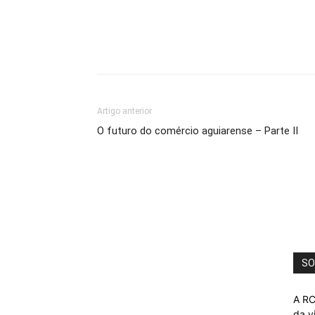
Artigo anterior
O futuro do comércio aguiarense – Parte II
SO
A RC
da v