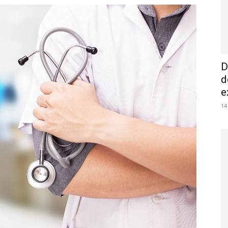
D
d
e
14