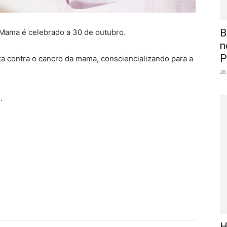
B
Mama é celebrado a 30 de outubro.
n
P
uta contra o cancro da mama, consciencializando para a
26
.
H