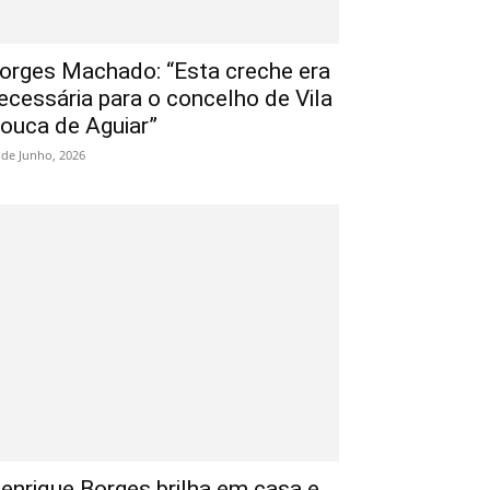
orges Machado: “Esta creche era
ecessária para o concelho de Vila
ouca de Aguiar”
 de Junho, 2026
enrique Borges brilha em casa e