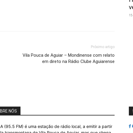
v
15
Próximo artigo
Vila Pouca de Aguiar – Mondinense com relato
em direto na Rádio Clube Aguiarense
BRE NÓS
A (95.5 FM) é uma estação de rádio local, a emitir a partir
ila transmontana de Vila Pouca de Aguiar, mas que chega