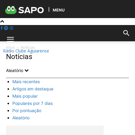
MENU
Início
Notícias
Rádio Clube Aguiarense
Notícias
Aleatório
Mais recentes
Artigos em destaque
Mais popular
Populares por 7 dias
Por pontuação
Aleatório