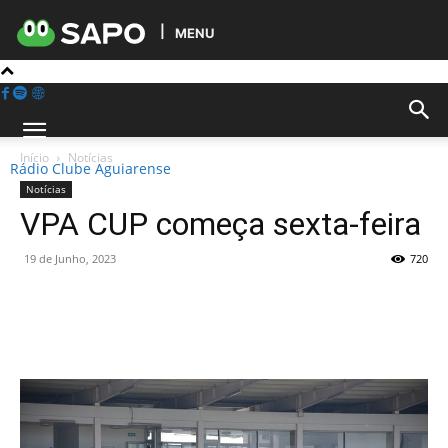
MENU
Início
Notícias
Rádio Clube Aguiarense
Notícias
VPA CUP começa sexta-feira
19 de Junho, 2023
720