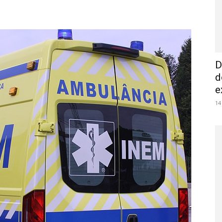
D
d
e
14