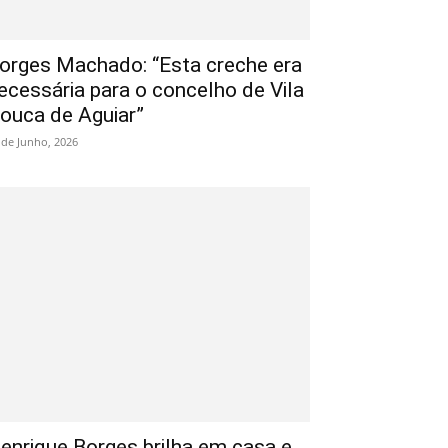
orges Machado: “Esta creche era
ecessária para o concelho de Vila
ouca de Aguiar”
 de Junho, 2026
enrique Borges brilha em casa e