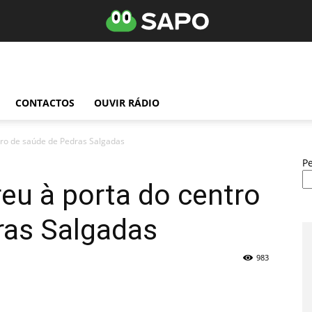
CONTACTOS
OUVIR RÁDIO
o de saúde de Pedras Salgadas
P
u à porta do centro
ras Salgadas
983