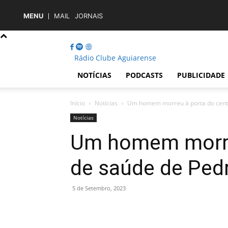
MENU
MAIL
JORNAIS
Rádio Clube Aguiarense
NOTÍCIAS
PODCASTS
PUBLICIDADE
Início
Notícias
Um homem morreu à porta do centr
Notícias
Um homem morre
de saúde de Ped
5 de Setembro, 2023