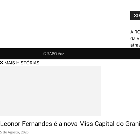
SO
A RC
da v
atra
© SAPO Voz
MAIS HISTÓRIAS
Leonor Fernandes é a nova Miss Capital do Gran
5 de Agosto, 2026