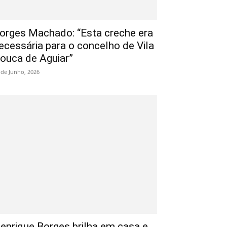
orges Machado: “Esta creche era
ecessária para o concelho de Vila
ouca de Aguiar”
 de Junho, 2026
enrique Borges brilha em casa e