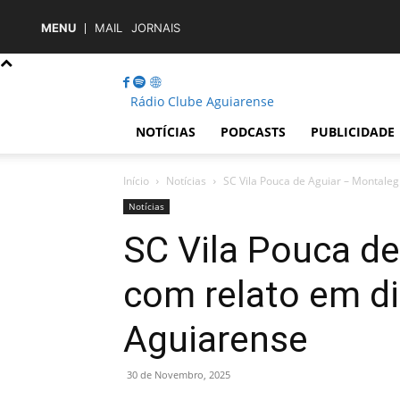
MENU
MAIL
JORNAIS
Rádio Clube Aguiarense
NOTÍCIAS
PODCASTS
PUBLICIDADE
Início
Notícias
SC Vila Pouca de Aguiar – Montalegr
Notícias
SC Vila Pouca de
com relato em di
Aguiarense
30 de Novembro, 2025