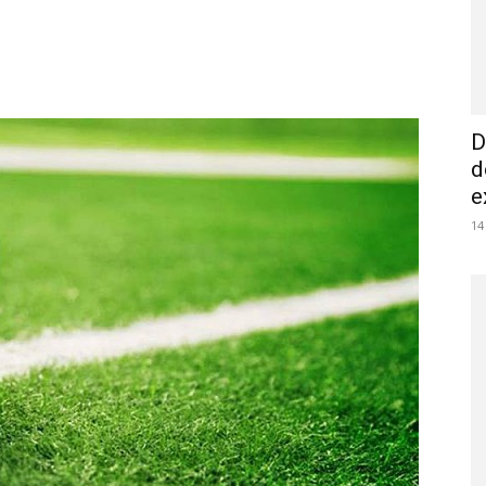
D
d
e
14