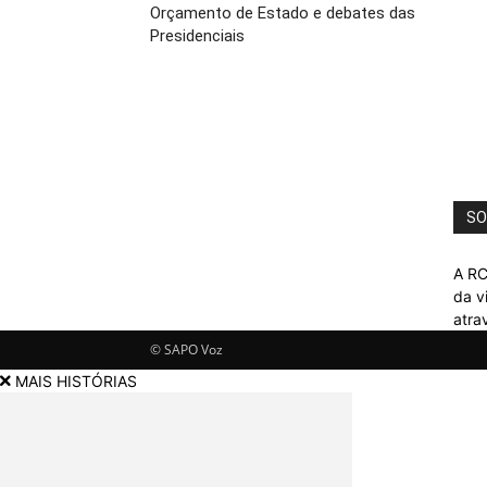
Orçamento de Estado e debates das
Presidenciais
SO
A RC
da v
atra
© SAPO Voz
MAIS HISTÓRIAS