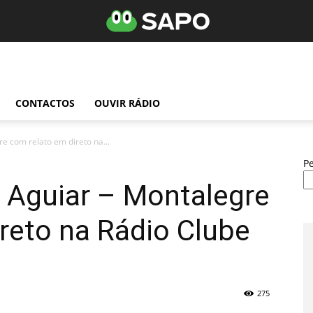
CONTACTOS
OUVIR RÁDIO
e com relato em direto na...
P
 Aguiar – Montalegre
reto na Rádio Clube
275