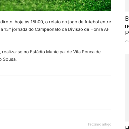
B
ireto, hoje às 15h00, o relato do jogo de futebol entre
n
 da 13ª jornada do Campeonato da Divisão de Honra AF
P
26
 realiza-se no Estádio Municipal de Vila Pouca de
o Sousa.
Próximo artigo
H