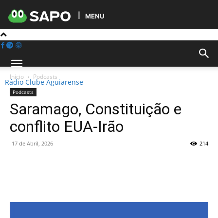
MENU
Início
Podcasts
Rádio Clube Aguiarense
Podcasts
Saramago, Constituição e
conflito EUA-Irão
17 de Abril, 2026
214