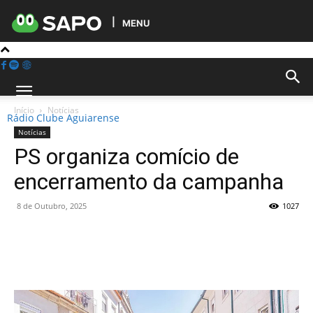
MENU
Início
Notícias
Rádio Clube Aguiarense
Notícias
PS organiza comício de
encerramento da campanha
8 de Outubro, 2025
1027