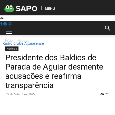
MENU
Início
Notícias
Rádio Clube Aguiarense
Notícias
Presidente dos Baldios de
Parada de Aguiar desmente
acusações e reafirma
transparência
22 de Setembro, 2025
751