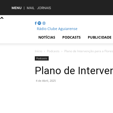
MENU
MAIL
JORNAIS
Rádio Clube Aguiarense
NOTÍCIAS
PODCASTS
PUBLICIDADE
Início
Podcasts
Plano de Intervenção para a Flores
Podcasts
Plano de Interve
4 de Abril, 2025