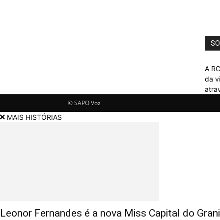
SO
A RC
da v
atra
© SAPO Voz
MAIS HISTÓRIAS
Leonor Fernandes é a nova Miss Capital do Gran