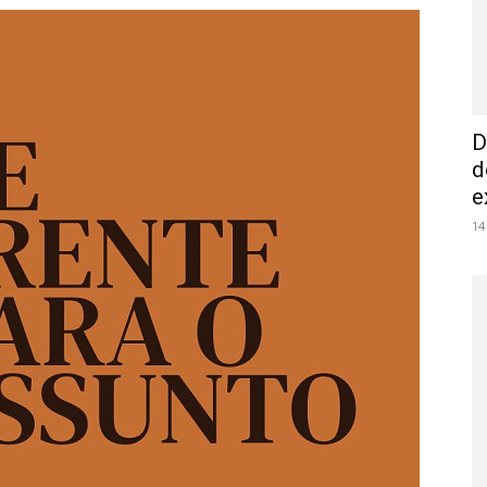
D
d
e
14