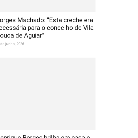
orges Machado: “Esta creche era
ecessária para o concelho de Vila
ouca de Aguiar”
 de Junho, 2026
enrique Borges brilha em casa e