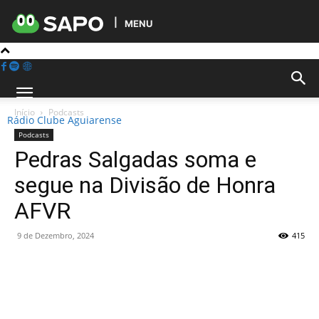
MENU
Início
Podcasts
Rádio Clube Aguiarense
Podcasts
Pedras Salgadas soma e
segue na Divisão de Honra
AFVR
9 de Dezembro, 2024
415