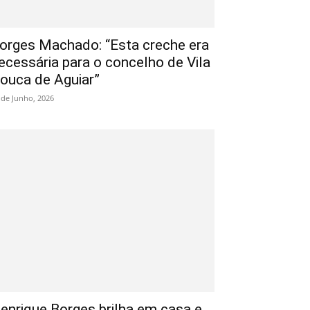
orges Machado: “Esta creche era
ecessária para o concelho de Vila
ouca de Aguiar”
 de Junho, 2026
enrique Borges brilha em casa e