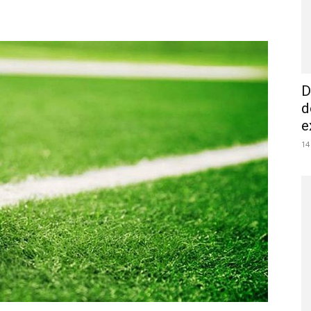
D
d
e
14