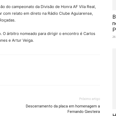
ão do campeonato da Divisão de Honra AF Vila Real,
 com relato em direto na Rádio Clube Aguiarense,
B
 Roçadas.
n
P
o. O árbitro nomeado para dirigir o encontro é Carlos
26
unes e Artur Veiga.
Próximo artigo
Descerramento da placa em homenagem a
Fernando Giesteira
H