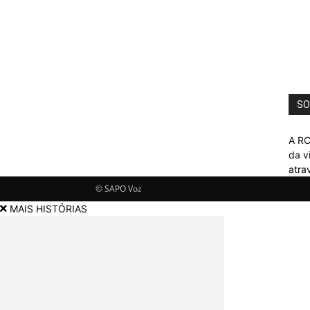
SO
A RC
da v
atra
© SAPO Voz
MAIS HISTÓRIAS