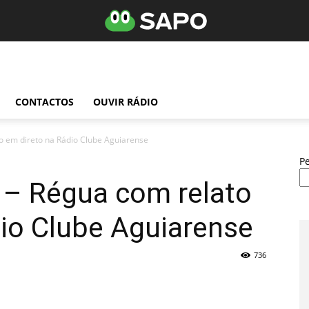
CONTACTOS
OUVIR RÁDIO
o em direto na Rádio Clube Aguiarense
P
 – Régua com relato
io Clube Aguiarense
736