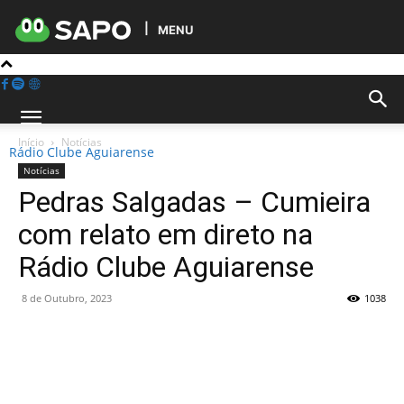
MENU
Início
Notícias
Rádio Clube Aguiarense
Notícias
Pedras Salgadas – Cumieira
com relato em direto na
Rádio Clube Aguiarense
8 de Outubro, 2023
1038