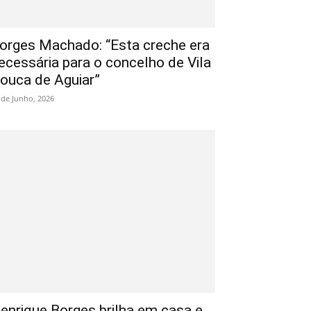
orges Machado: “Esta creche era
ecessária para o concelho de Vila
ouca de Aguiar”
 de Junho, 2026
enrique Borges brilha em casa e