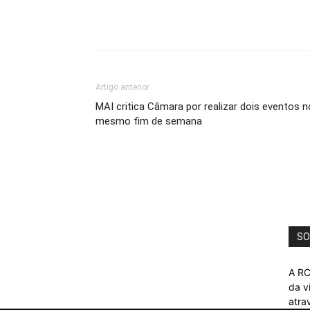
Artigo anterior
MAI critica Câmara por realizar dois eventos n
mesmo fim de semana
SO
A RC
da v
atra