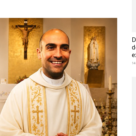
D
d
e
14