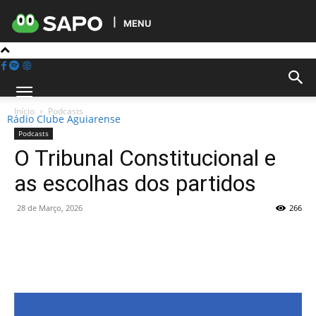
MENU
Início
Podcasts
Rádio Clube Aguiarense
Podcasts
O Tribunal Constitucional e
as escolhas dos partidos
28 de Março, 2026
266