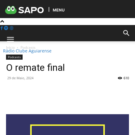
MENU
Início
Podcasts
Rádio Clube Aguiarense
Podcasts
O remate final
29 de Maio, 2024
610