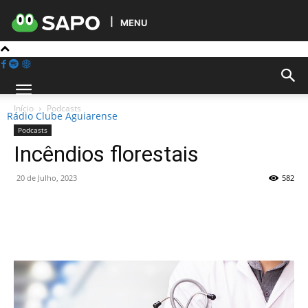
MENU
Início
Podcasts
Rádio Clube Aguiarense
Podcasts
Incêndios florestais
20 de Julho, 2023
582