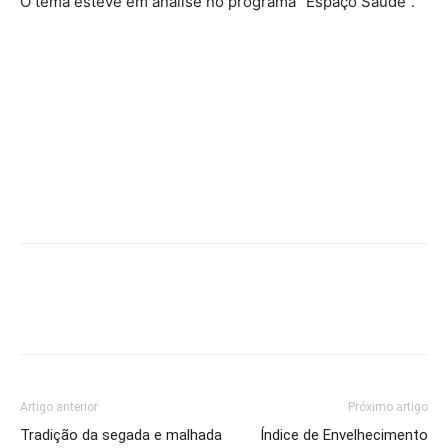
O tema esteve em análise no programa “Espaço Saúde”.
Artigo anterior
Próximo artigo
Tradição da segada e malhada
Índice de Envelhecimento