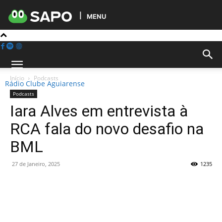
MENU
Início
Podcasts
Rádio Clube Aguiarense
Podcasts
Iara Alves em entrevista à
RCA fala do novo desafio na
BML
27 de Janeiro, 2025
1235