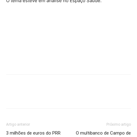
O tema esteve em análise no Espaço Saúde.
Artigo anterior
Próximo artigo
3 milhões de euros do PRR
O multibanco de Campo de