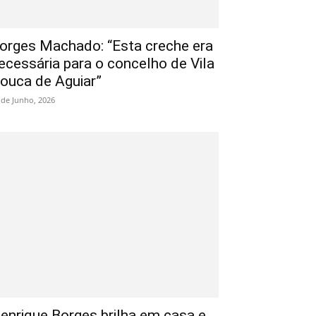
orges Machado: “Esta creche era
ecessária para o concelho de Vila
ouca de Aguiar”
 de Junho, 2026
enrique Borges brilha em casa e