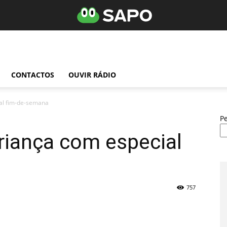
CONTACTOS
OUVIR RÁDIO
al fim-de-semana
P
riança com especial
757