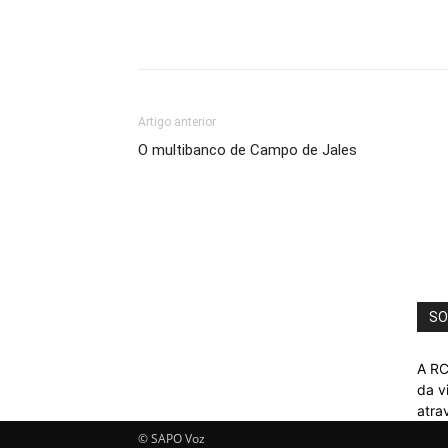
Artigo anterior
O multibanco de Campo de Jales
SO
A RC
da v
atra
© SAPO Voz