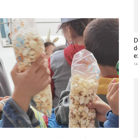
D
d
e
14