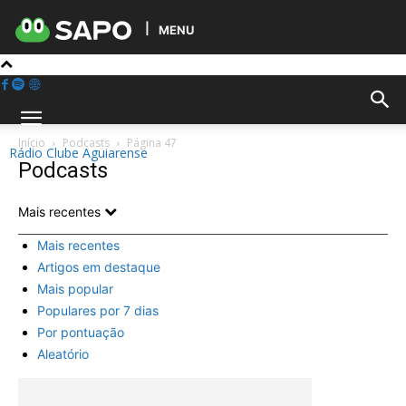
MENU
Início
Podcasts
Página 47
Rádio Clube Aguiarense
Podcasts
Mais recentes
Mais recentes
Artigos em destaque
Mais popular
Populares por 7 dias
Por pontuação
Aleatório