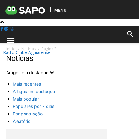
MENU
Início
Notícias
Página 3
Rádio Clube Aguiarense
Notícias
Artigos em destaque
Mais recentes
Artigos em destaque
Mais popular
Populares por 7 dias
Por pontuação
Aleatório