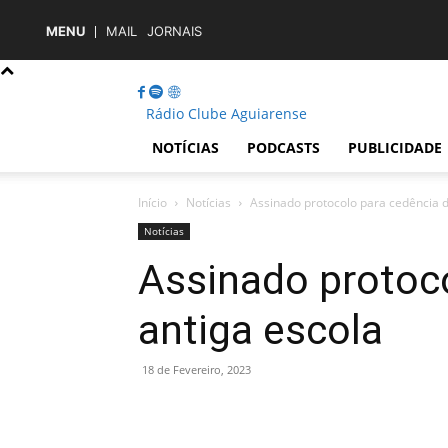
MENU
MAIL
JORNAIS
Rádio Clube Aguiarense
NOTÍCIAS
PODCASTS
PUBLICIDADE
Início
Notícias
Assinado protocolo para cedência d
Notícias
Assinado protoc
antiga escola
18 de Fevereiro, 2023