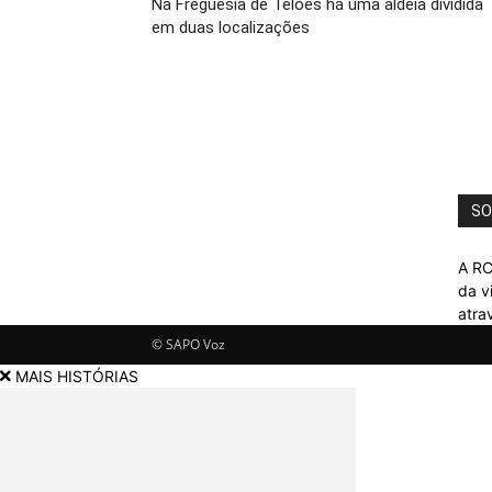
Na Freguesia de Telões há uma aldeia dividida
em duas localizações
SO
A RC
da v
atra
© SAPO Voz
MAIS HISTÓRIAS