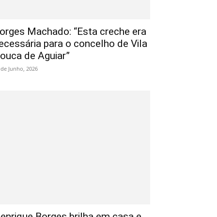
orges Machado: “Esta creche era
ecessária para o concelho de Vila
ouca de Aguiar”
 de Junho, 2026
enrique Borges brilha em casa e