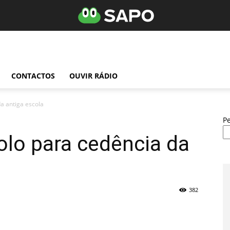
CONTACTOS
OUVIR RÁDIO
a antiga escola
P
olo para cedência da
382