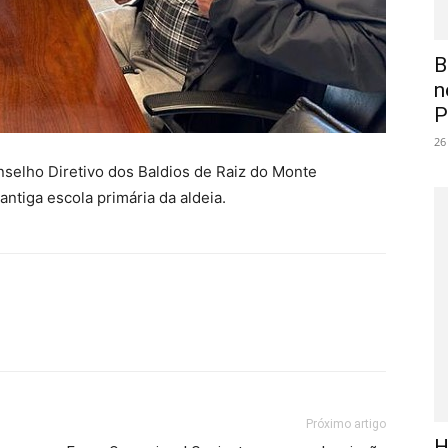
B
n
P
26
nselho Diretivo dos Baldios de Raiz do Monte
ntiga escola primária da aldeia.
Próximo artigo
H