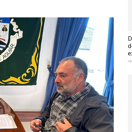
D
d
e
14