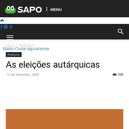
MENU
Início
Podcasts
Rádio Clube Aguiarense
Podcasts
As eleições autárquicas
12 de Setembro, 2025
599