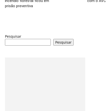
incêndio florestal ficou em
com o AVC
prisão preventiva
Pesquisar
Pesquisar