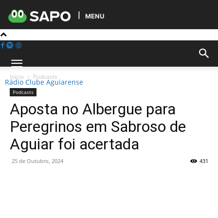
MENU
Início
Podcasts
Rádio Clube Aguiarense
Podcasts
Aposta no Albergue para
Peregrinos em Sabroso de
Aguiar foi acertada
25 de Outubro, 2024
431