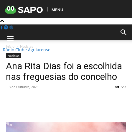
MENU
Início
Notícias
Rádio Clube Aguiarense
Notícias
Ana Rita Dias foi a escolhida
nas freguesias do concelho
13 de Outubro, 2025
582