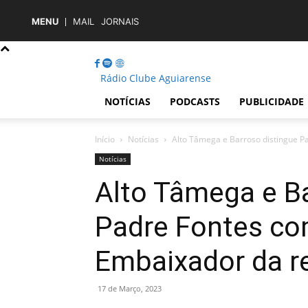
MENU
MAIL
JORNAIS
Rádio Clube Aguiarense
NOTÍCIAS
PODCASTS
PUBLICIDADE
Início
Notícias
Alto Tâmega e Barroso distingue Pa
Notícias
Alto Tâmega e Ba
Padre Fontes com
Embaixador da r
17 de Março, 2023