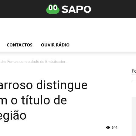
CONTACTOS
OUVIR RÁDIO
dre Fontes com o título de Embaixador...
P
rroso distingue
 o título de
egião
544