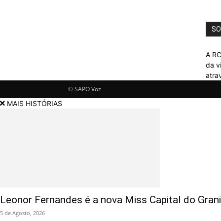
SO
A RC
da v
atra
© SAPO Voz
MAIS HISTÓRIAS
Leonor Fernandes é a nova Miss Capital do Gran
5 de Agosto, 2026