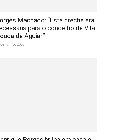
orges Machado: “Esta creche era
ecessária para o concelho de Vila
ouca de Aguiar”
 de Junho, 2026
enrique Borges brilha em casa e