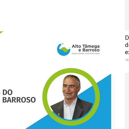
D
d
e
14