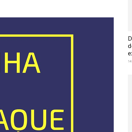
D
d
e
14