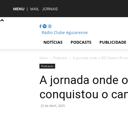
MENU
MAIL
JORNAIS
Rádio Clube Aguiarense
NOTÍCIAS
PODCASTS
PUBLICIDADE
Início
Podcasts
A jornada onde o GD Chaves B co
Podcasts
A jornada onde 
conquistou o c
22 de Abril, 2025