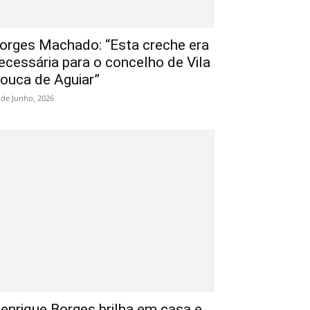
orges Machado: “Esta creche era
ecessária para o concelho de Vila
ouca de Aguiar”
 de Junho, 2026
enrique Borges brilha em casa e