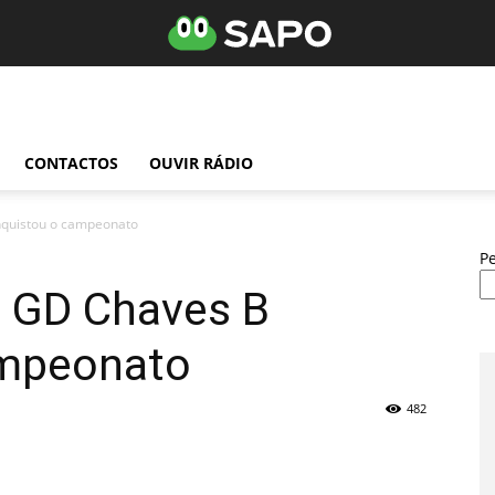
CONTACTOS
OUVIR RÁDIO
nquistou o campeonato
P
o GD Chaves B
ampeonato
482