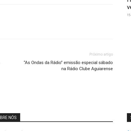
v
15
Próximo artigo
m
“As Ondas da Rádio” emissão especial sábado
na Rádio Clube Aguiarense
BRE NÓS